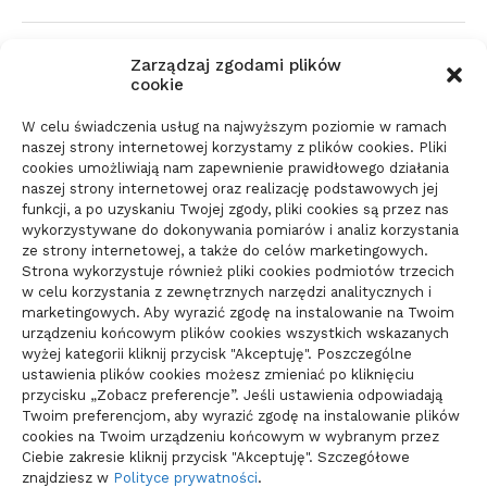
Zmiana biura rachunkowego:
Zarządzaj zgodami plików
dokumenty i terminy
cookie
21/06/2026
W celu świadczenia usług na najwyższym poziomie w ramach
naszej strony internetowej korzystamy z plików cookies. Pliki
cookies umożliwiają nam zapewnienie prawidłowego działania
Parkiet do domu do spokojnego
naszej strony internetowej oraz realizację podstawowych jej
wnętrza: jak wybrać materiał
funkcji, a po uzyskaniu Twojej zgody, pliki cookies są przez nas
wykorzystywane do dokonywania pomiarów i analiz korzystania
świadomie
ze strony internetowej, a także do celów marketingowych.
10/06/2026
Strona wykorzystuje również pliki cookies podmiotów trzecich
w celu korzystania z zewnętrznych narzędzi analitycznych i
marketingowych. Aby wyrazić zgodę na instalowanie na Twoim
urządzeniu końcowym plików cookies wszystkich wskazanych
wyżej kategorii kliknij przycisk "Akceptuję". Poszczególne
ustawienia plików cookies możesz zmieniać po kliknięciu
przycisku „Zobacz preferencje”. Jeśli ustawienia odpowiadają
Twoim preferencjom, aby wyrazić zgodę na instalowanie plików
cookies na Twoim urządzeniu końcowym w wybranym przez
Ciebie zakresie kliknij przycisk "Akceptuję". Szczegółowe
znajdziesz w
Polityce prywatności
.