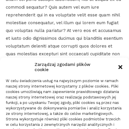
commodi sequatur? Quis autem vel eum iure
reprehenderit qui in ea voluptate velit esse quam nihil
molestiae consequatur, vel illum qui lorem eum fugiat
quo voluptas nulla pariatur? At vero eos et accusamus
et iusto odio dignissimos ducimus qui blanditiis esentium
voluptatum deleniti atque corrupti quos dolores et
quas molestias excepturi sint occaecati cupiditate non
provident,
Zarządzaj zgodami plików
cookie
ARTYKUŁ SPONSOROWANY
W celu świadczenia usług na najwyższym poziomie w ramach
naszej strony internetowej korzystamy z plików cookies. Pliki
(Visited 17 times, 2 visits today)
cookies umożliwiają nam zapewnienie prawidłowego działania
naszej strony internetowej oraz realizację podstawowych jej
funkcji, a po uzyskaniu Twojej zgody, pliki cookies są przez nas
wykorzystywane do dokonywania pomiarów i analiz korzystania
SHARE
ze strony internetowej, a także do celów marketingowych.
Strona wykorzystuje również pliki cookies podmiotów trzecich
w celu korzystania z zewnętrznych narzędzi analitycznych i