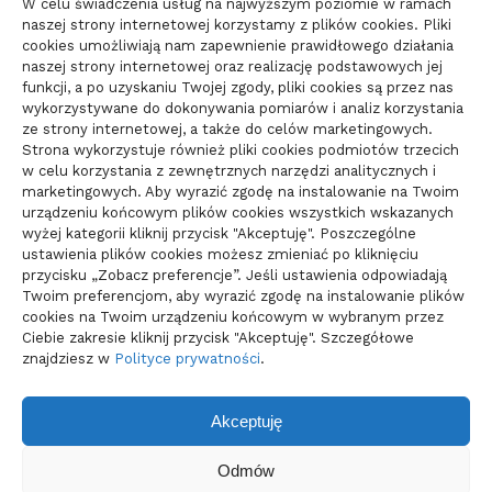
W celu świadczenia usług na najwyższym poziomie w ramach
naszej strony internetowej korzystamy z plików cookies. Pliki
cookies umożliwiają nam zapewnienie prawidłowego działania
Parkiet do domu do spokojnego
naszej strony internetowej oraz realizację podstawowych jej
wnętrza: jak wybrać materiał
funkcji, a po uzyskaniu Twojej zgody, pliki cookies są przez nas
wykorzystywane do dokonywania pomiarów i analiz korzystania
świadomie
ze strony internetowej, a także do celów marketingowych.
10/06/2026
Strona wykorzystuje również pliki cookies podmiotów trzecich
w celu korzystania z zewnętrznych narzędzi analitycznych i
marketingowych. Aby wyrazić zgodę na instalowanie na Twoim
urządzeniu końcowym plików cookies wszystkich wskazanych
wyżej kategorii kliknij przycisk "Akceptuję". Poszczególne
ustawienia plików cookies możesz zmieniać po kliknięciu
przycisku „Zobacz preferencje”. Jeśli ustawienia odpowiadają
Twoim preferencjom, aby wyrazić zgodę na instalowanie plików
cookies na Twoim urządzeniu końcowym w wybranym przez
Ciebie zakresie kliknij przycisk "Akceptuję". Szczegółowe
znajdziesz w
Polityce prywatności
.
Akceptuję
Odmów