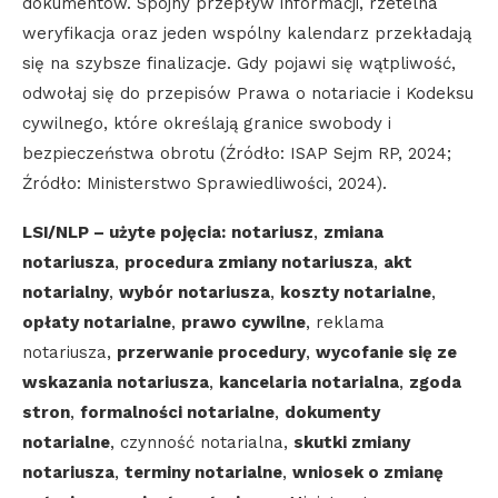
dokumentów. Spójny przepływ informacji, rzetelna
weryfikacja oraz jeden wspólny kalendarz przekładają
się na szybsze finalizacje. Gdy pojawi się wątpliwość,
odwołaj się do przepisów Prawa o notariacie i Kodeksu
cywilnego, które określają granice swobody i
bezpieczeństwa obrotu (Źródło: ISAP Sejm RP, 2024;
Źródło: Ministerstwo Sprawiedliwości, 2024).
LSI/NLP – użyte pojęcia:
notariusz
,
zmiana
notariusza
,
procedura zmiany notariusza
,
akt
notarialny
,
wybór notariusza
,
koszty notarialne
,
opłaty notarialne
,
prawo cywilne
, reklama
notariusza,
przerwanie procedury
,
wycofanie się ze
wskazania notariusza
,
kancelaria notarialna
,
zgoda
stron
,
formalności notarialne
,
dokumenty
notarialne
, czynność notarialna,
skutki zmiany
notariusza
,
terminy notarialne
,
wniosek o zmianę