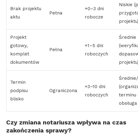
Niskie 
Brak projektu
+0–3 dni
Pełna
przygot
aktu
robocze
projektu
Projekt
Średnie
gotowy,
+1–5 dni
(weryfik
Pełna
komplet
roboczych
dopasow
dokumentów
projektu
Średnie
Termin
+3–10 dni
(organiz
podpisu
Ograniczona
roboczych
terminu 
blisko
obsługa
Czy zmiana notariusza wpływa na czas
zakończenia sprawy?