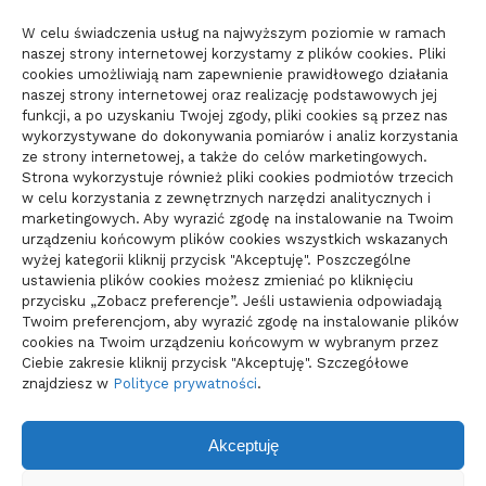
21/06/2026
W celu świadczenia usług na najwyższym poziomie w ramach
naszej strony internetowej korzystamy z plików cookies. Pliki
cookies umożliwiają nam zapewnienie prawidłowego działania
Parkiet do domu do spokojnego
naszej strony internetowej oraz realizację podstawowych jej
wnętrza: jak wybrać materiał
funkcji, a po uzyskaniu Twojej zgody, pliki cookies są przez nas
wykorzystywane do dokonywania pomiarów i analiz korzystania
świadomie
ze strony internetowej, a także do celów marketingowych.
10/06/2026
Strona wykorzystuje również pliki cookies podmiotów trzecich
w celu korzystania z zewnętrznych narzędzi analitycznych i
marketingowych. Aby wyrazić zgodę na instalowanie na Twoim
urządzeniu końcowym plików cookies wszystkich wskazanych
wyżej kategorii kliknij przycisk "Akceptuję". Poszczególne
ustawienia plików cookies możesz zmieniać po kliknięciu
przycisku „Zobacz preferencje”. Jeśli ustawienia odpowiadają
Twoim preferencjom, aby wyrazić zgodę na instalowanie plików
cookies na Twoim urządzeniu końcowym w wybranym przez
Ciebie zakresie kliknij przycisk "Akceptuję". Szczegółowe
znajdziesz w
Polityce prywatności
.
Akceptuję