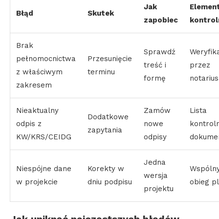
Jak
Elemen
Błąd
Skutek
zapobiec
kontrol
Brak
Sprawdź
Weryfik
pełnomocnictwa
Przesunięcie
treść i
przez
z właściwym
terminu
formę
notariu
zakresem
Nieaktualny
Zamów
Lista
Dodatkowe
odpis z
nowe
kontrol
zapytania
KW/KRS/CEIDG
odpisy
dokume
Jedna
Niespójne dane
Korekty w
Wspóln
wersja
w projekcie
dniu podpisu
obieg p
projektu
Jak uniknąć najczęstszych błędów