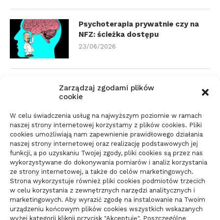
Psychoterapia prywatnie czy na
NFZ: ścieżka dostępu
23/06/2026
Zmiana biura rachunkowego:
Zarządzaj zgodami plików
dokumenty i terminy
cookie
21/06/2026
W celu świadczenia usług na najwyższym poziomie w ramach
naszej strony internetowej korzystamy z plików cookies. Pliki
cookies umożliwiają nam zapewnienie prawidłowego działania
Parkiet do domu do spokojnego
naszej strony internetowej oraz realizację podstawowych jej
wnętrza: jak wybrać materiał
funkcji, a po uzyskaniu Twojej zgody, pliki cookies są przez nas
wykorzystywane do dokonywania pomiarów i analiz korzystania
świadomie
ze strony internetowej, a także do celów marketingowych.
10/06/2026
Strona wykorzystuje również pliki cookies podmiotów trzecich
w celu korzystania z zewnętrznych narzędzi analitycznych i
marketingowych. Aby wyrazić zgodę na instalowanie na Twoim
urządzeniu końcowym plików cookies wszystkich wskazanych
wyżej kategorii kliknij przycisk "Akceptuję". Poszczególne