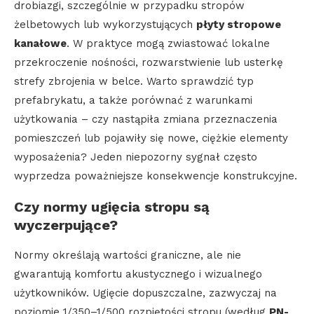
drobiazgi, szczególnie w przypadku stropów
żelbetowych lub wykorzystujących
płyty stropowe
kanałowe
. W praktyce mogą zwiastować lokalne
przekroczenie nośności, rozwarstwienie lub usterkę
strefy zbrojenia w belce. Warto sprawdzić typ
prefabrykatu, a także porównać z warunkami
użytkowania – czy nastąpiła zmiana przeznaczenia
pomieszczeń lub pojawiły się nowe, ciężkie elementy
wyposażenia? Jeden niepozorny sygnał często
wyprzedza poważniejsze konsekwencje konstrukcyjne.
Czy normy ugięcia stropu są
wyczerpujące?
Normy określają wartości graniczne, ale nie
gwarantują komfortu akustycznego i wizualnego
użytkowników. Ugięcie dopuszczalne, zazwyczaj na
poziomie 1/350–1/500 rozpiętości stropu (według
PN-