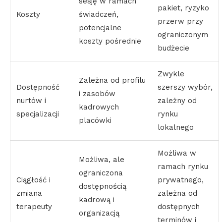
sesję w ramach
pakiet, ryzyko
Koszty
świadczeń,
przerw przy
potencjalne
ograniczonym
koszty pośrednie
budżecie
Zwykle
Zależna od profilu
Dostępność
szerszy wybór,
i zasobów
nurtów i
zależny od
kadrowych
specjalizacji
rynku
placówki
lokalnego
Możliwa w
Możliwa, ale
ramach rynku
ograniczona
Ciągłość i
prywatnego,
dostępnością
zmiana
zależna od
kadrową i
terapeuty
dostępnych
organizacją
terminów i