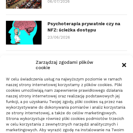
06/07/2026
Psychoterapia prywatnie czy na
NFZ: ścieżka dostępu
23/06/2026
Zmiana biura rachunkowego:
Zarządzaj zgodami plików
dokumenty i terminy
cookie
21/06/2026
W celu świadczenia usług na najwyższym poziomie w ramach
naszej strony internetowej korzystamy z plików cookies. Pliki
cookies umożliwiają nam zapewnienie prawidłowego działania
Parkiet do domu do spokojnego
naszej strony internetowej oraz realizację podstawowych jej
wnętrza: jak wybrać materiał
funkcji, a po uzyskaniu Twojej zgody, pliki cookies są przez nas
wykorzystywane do dokonywania pomiarów i analiz korzystania
świadomie
ze strony internetowej, a także do celów marketingowych.
10/06/2026
Strona wykorzystuje również pliki cookies podmiotów trzecich
w celu korzystania z zewnętrznych narzędzi analitycznych i
marketingowych. Aby wyrazić zgodę na instalowanie na Twoim