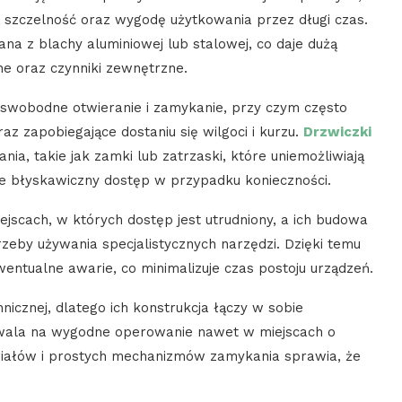
ą szczelność oraz wygodę użytkowania przez długi czas.
a z blachy aluminiowej lub stalowej, co daje dużą
e oraz czynniki zewnętrzne.
 swobodne otwieranie i zamykanie, przy czym często
z zapobiegające dostaniu się wilgoci i kurzu.
Drzwiczki
, takie jak zamki lub zatrzaski, które uniemożliwiają
ie błyskawiczny dostęp w przypadku konieczności.
jscach, w których dostęp jest utrudniony, a ich budowa
zeby używania specjalistycznych narzędzi. Dzięki temu
entualne awarie, co minimalizuje czas postoju urządzeń.
nicznej, dlatego ich konstrukcja łączy w sobie
wala na wygodne operowanie nawet w miejscach o
eriałów i prostych mechanizmów zamykania sprawia, że