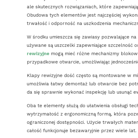
ale skutecznych rozwiązaniach, które zapewniaj
Obudowa tych elementów jest najczęściej wykonan
trwałość i odporność na uszkodzenia mechaniczn
W środku umieszcza się zawiasy pozwalające na
używane są uszczelki zapewniające szczelność ora
rewizyjne
mogą mieć różne mechanizmy blokowania
przypadkowe otwarcie, umożliwiając jednocześn
Klapy rewizyjne dość często są montowane w mie
umożliwia łatwy demontaż lub otwarcie bez potr
da się sprawnie wykonać inspekcję lub usunąć ew
Oba te elementy służą do ułatwienia obsługi tech
wytrzymałość z ergonomiczną formą, która poz
ograniczonej dostępności. Użycie trwałych mat
całość funkcjonuje bezawaryjnie przez wiele lat.