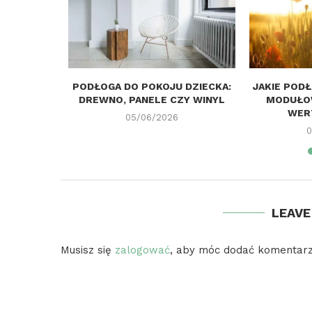
TRZEBA
PODŁOGA DO POKOJU DZIECKA:
JAKIE POD
S WYBORU
DREWNO, PANELE CZY WINYL
MODUŁO
DZKOWEJ
WERT
05/06/2026
0
LEAV
Musisz się
zalogować
, aby móc dodać komentarz