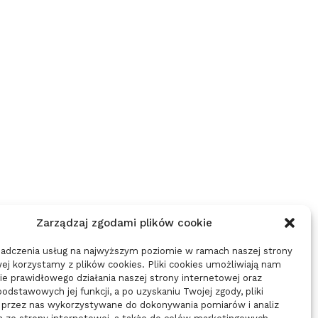
JAK SADZIĆ PODZIELONĄ
WYKOŃCZENIE KUCHNI KRO
ŻURAWKĘ ŻEBY PRZYJĘŁA –
KROKU – EFEKTYWNY PLAN
PEWNOŚĆ...
19/12/2025
23/12/2025
Zarządzaj zgodami plików cookie
iadczenia usług na najwyższym poziomie w ramach naszej strony
ej korzystamy z plików cookies. Pliki cookies umożliwiają nam
e prawidłowego działania naszej strony internetowej oraz
 podstawowych jej funkcji, a po uzyskaniu Twojej zgody, pliki
 przez nas wykorzystywane do dokonywania pomiarów i analiz