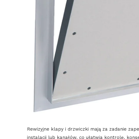
Rewizyjne klapy i drzwiczki mają za zadanie zap
instalacji lub kanałów, co ułatwia kontrolę, ko