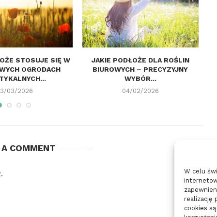
ŁOŻE STOSUJE SIĘ W
JAKIE PODŁOŻE DLA ROŚLIN
WYCH OGRODACH
BIUROWYCH – PRECYZYJNY
YKALNYCH...
WYBÓR...
3/03/2026
04/02/2026
E A COMMENT
W celu św
.
internetow
zapewnieni
realizację
cookies są