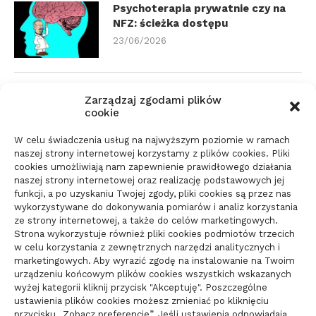
Psychoterapia prywatnie czy na
NFZ: ścieżka dostępu
23/06/2026
Zmiana biura rachunkowego:
Zarządzaj zgodami plików
dokumenty i terminy
cookie
21/06/2026
W celu świadczenia usług na najwyższym poziomie w ramach
naszej strony internetowej korzystamy z plików cookies. Pliki
cookies umożliwiają nam zapewnienie prawidłowego działania
Parkiet do domu do spokojnego
naszej strony internetowej oraz realizację podstawowych jej
wnętrza: jak wybrać materiał
funkcji, a po uzyskaniu Twojej zgody, pliki cookies są przez nas
wykorzystywane do dokonywania pomiarów i analiz korzystania
świadomie
ze strony internetowej, a także do celów marketingowych.
10/06/2026
Strona wykorzystuje również pliki cookies podmiotów trzecich
w celu korzystania z zewnętrznych narzędzi analitycznych i
marketingowych. Aby wyrazić zgodę na instalowanie na Twoim
urządzeniu końcowym plików cookies wszystkich wskazanych
wyżej kategorii kliknij przycisk "Akceptuję". Poszczególne
ustawienia plików cookies możesz zmieniać po kliknięciu
przycisku „Zobacz preferencje”. Jeśli ustawienia odpowiadają