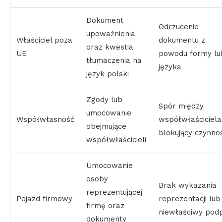
Dokument
Odrzucenie
upoważnienia
Właściciel poza
dokumentu z
oraz kwestia
UE
powodu formy lu
tłumaczenia na
języka
język polski
Zgody lub
Spór między
umocowanie
Współwłasność
współwłaściciela
obejmujące
blokujący czynnoś
współwłaścicieli
Umocowanie
osoby
Brak wykazania
reprezentującej
Pojazd firmowy
reprezentacji lub
firmę oraz
niewłaściwy podp
dokumenty