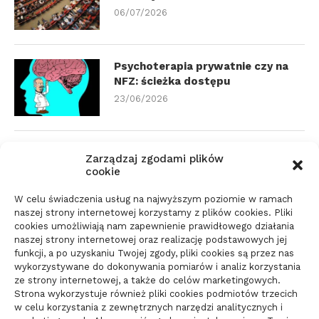
06/07/2026
Psychoterapia prywatnie czy na
NFZ: ścieżka dostępu
23/06/2026
Zmiana biura rachunkowego:
Zarządzaj zgodami plików
dokumenty i terminy
cookie
21/06/2026
W celu świadczenia usług na najwyższym poziomie w ramach
naszej strony internetowej korzystamy z plików cookies. Pliki
cookies umożliwiają nam zapewnienie prawidłowego działania
Parkiet do domu do spokojnego
naszej strony internetowej oraz realizację podstawowych jej
wnętrza: jak wybrać materiał
funkcji, a po uzyskaniu Twojej zgody, pliki cookies są przez nas
wykorzystywane do dokonywania pomiarów i analiz korzystania
świadomie
ze strony internetowej, a także do celów marketingowych.
10/06/2026
Strona wykorzystuje również pliki cookies podmiotów trzecich
w celu korzystania z zewnętrznych narzędzi analitycznych i