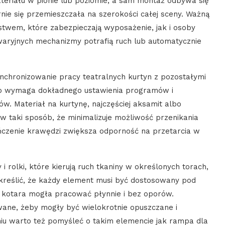
ateriału w pionie lub poziomie, a sam montaż odbywa się
nie się przemieszczała na szerokości całej sceny. Ważną
stwem, które zabezpieczają wyposażenie, jak i osoby
waryjnych mechanizmy potrafią ruch lub automatycznie
chronizowanie pracy teatralnych kurtyn z pozostałymi
 co wymaga dokładnego ustawienia programów i
w. Materiał na kurtynę, najczęściej aksamit albo
w taki sposób, że minimalizuje możliwość przenikania
ńczenie krawędzi zwiększa odporność na przetarcia w
 i rolki, które kierują ruch tkaniny w określonych torach,
kreślić, że każdy element musi być dostosowany pod
a kotara mogła pracować płynnie i bez oporów.
wane, żeby mogły być wielokrotnie opuszczane i
iu warto też pomyśleć o takim elemencie jak rampa dla