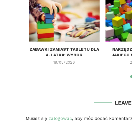
 TRZEBA
ZABAWKI ZAMIAST TABLETU DLA
NARZĘDZI
WYBORU
4-LATKA: WYBÓR
JAKIEGO 
19/05/2026
2
LEAV
Musisz się
zalogować
, aby móc dodać komentarz