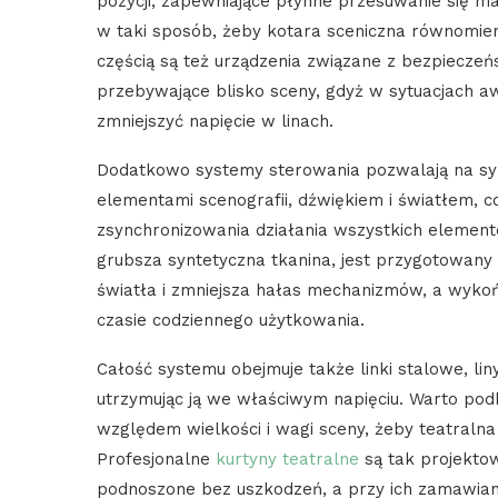
pozycji, zapewniające płynne przesuwanie się m
w taki sposób, żeby kotara sceniczna równomier
częścią są też urządzenia związane z bezpieczeń
przebywające blisko sceny, gdyż w sytuacjach a
zmniejszyć napięcie w linach.
Dodatkowo systemy sterowania pozwalają na syn
elementami scenografii, dźwiękiem i światłem,
zsynchronizowania działania wszystkich elementó
grubsza syntetyczna tkanina, jest przygotowany 
światła i zmniejsza hałas mechanizmów, a wyko
czasie codziennego użytkowania.
Całość systemu obejmuje także linki stalowe, liny
utrzymując ją we właściwym napięciu. Warto pod
względem wielkości i wagi sceny, żeby teatraln
Profesjonalne
kurtyny teatralne
są tak projekto
podnoszone bez uszkodzeń, a przy ich zamawian