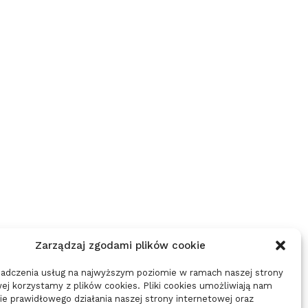
CZY PRELEGENT MUSI MÓWIĆ
CZY DUCHY REAGUJĄ NA PYT
WOLNIEJ PRZY TŁUMACZENIU
ZADAWANE NA ŻYWO...
–...
10/12/2025
15/01/2026
Zarządzaj zgodami plików cookie
iadczenia usług na najwyższym poziomie w ramach naszej strony
ej korzystamy z plików cookies. Pliki cookies umożliwiają nam
e prawidłowego działania naszej strony internetowej oraz