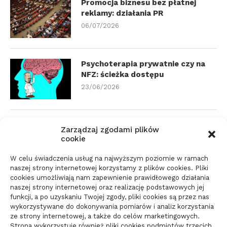
Promocja biznesu bez płatnej
reklamy: działania PR
06/07/2026
Psychoterapia prywatnie czy na
NFZ: ścieżka dostępu
23/06/2026
Zmiana biura rachunkowego:
Zarządzaj zgodami plików
dokumenty i terminy
cookie
21/06/2026
W celu świadczenia usług na najwyższym poziomie w ramach
naszej strony internetowej korzystamy z plików cookies. Pliki
cookies umożliwiają nam zapewnienie prawidłowego działania
Parkiet do domu do spokojnego
naszej strony internetowej oraz realizację podstawowych jej
wnętrza: jak wybrać materiał
funkcji, a po uzyskaniu Twojej zgody, pliki cookies są przez nas
wykorzystywane do dokonywania pomiarów i analiz korzystania
świadomie
ze strony internetowej, a także do celów marketingowych.
10/06/2026
Strona wykorzystuje również pliki cookies podmiotów trzecich