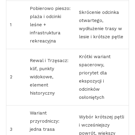
Pobierowo pieszo:
Skrócenie odcinka
plaża i odcinki
otwartego,
1
leśne +
wydłużenie trasy w
infrastruktura
lesie i krótsze pętle
rekreacyjna
Krótki wariant
Rewal i Trzęsacz:
spacerowy,
klif, punkty
priorytet dla
2
widokowe,
ekspozycji i
element
odcinków
historyczny
osłoniętych
Wariant
Wybór krótszej pętli
przyrodniczy:
i wcześniejszy
3
jedna trasa
powrót, większy