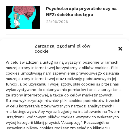
Psychoterapia prywatnie czy na
NFZ: ścieżka dostępu
23/06/2026
Zmiana biura rachunkowego:
Zarządzaj zgodami plików
dokumenty i terminy
cookie
21/06/2026
W celu świadczenia usług na najwyższym poziomie w ramach
naszej strony internetowej korzystamy z plików cookies. Pliki
cookies umożliwiają nam zapewnienie prawidłowego działania
Parkiet do domu do spokojnego
naszej strony internetowej oraz realizację podstawowych jej
wnętrza: jak wybrać materiał
funkcji, a po uzyskaniu Twojej zgody, pliki cookies są przez nas
wykorzystywane do dokonywania pomiarów i analiz korzystania
świadomie
ze strony internetowej, a także do celów marketingowych.
10/06/2026
Strona wykorzystuje również pliki cookies podmiotów trzecich
w celu korzystania z zewnętrznych narzędzi analitycznych i
marketingowych. Aby wyrazić zgodę na instalowanie na Twoim
urządzeniu końcowym plików cookies wszystkich wskazanych
wyżej kategorii kliknij przycisk "Akceptuję". Poszczególne
ustawienia plików cookies możesz zmieniać po kliknięciu