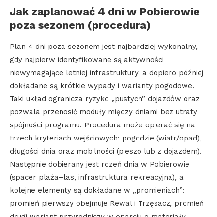
Jak zaplanować 4 dni w Pobierowie
poza sezonem (procedura)
Plan 4 dni poza sezonem jest najbardziej wykonalny,
gdy najpierw identyfikowane są aktywności
niewymagające letniej infrastruktury, a dopiero później
dokładane są krótkie wypady i warianty pogodowe.
Taki układ ogranicza ryzyko „pustych” dojazdów oraz
pozwala przenosić moduły między dniami bez utraty
spójności programu. Procedura może opierać się na
trzech kryteriach wejściowych: pogodzie (wiatr/opad),
długości dnia oraz mobilności (pieszo lub z dojazdem).
Następnie dobierany jest rdzeń dnia w Pobierowie
(spacer plaża–las, infrastruktura rekreacyjna), a
kolejne elementy są dokładane w „promieniach”:
promień pierwszy obejmuje Rewal i Trzęsacz, promień
drugi wariant przyrodniczy w oparciu o materiały