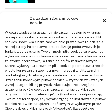
Zmiana biura rachunkowego:
Zarządzaj zgodami plików
dokumenty i terminy
cookie
21/06/2026
W celu świadczenia usług na najwyższym poziomie w ramach
naszej strony internetowej korzystamy z plików cookies. Pliki
cookies umożliwiają nam zapewnienie prawidłowego działania
Parkiet do domu do spokojnego
naszej strony internetowej oraz realizację podstawowych jej
wnętrza: jak wybrać materiał
funkcji, a po uzyskaniu Twojej zgody, pliki cookies są przez nas
wykorzystywane do dokonywania pomiarów i analiz korzystania
świadomie
ze strony internetowej, a także do celów marketingowych.
10/06/2026
Strona wykorzystuje również pliki cookies podmiotów trzecich
w celu korzystania z zewnętrznych narzędzi analitycznych i
marketingowych. Aby wyrazić zgodę na instalowanie na Twoim
urządzeniu końcowym plików cookies wszystkich wskazanych
wyżej kategorii kliknij przycisk "Akceptuję". Poszczególne
ustawienia plików cookies możesz zmieniać po kliknięciu
przycisku „Zobacz preferencje”. Jeśli ustawienia odpowiadają
Twoim preferencjom, aby wyrazić zgodę na instalowanie plików
cookies na Twoim urządzeniu końcowym w wybranym przez
Ciebie zakresie kliknij przycisk "Akceptuję". Szczegółowe