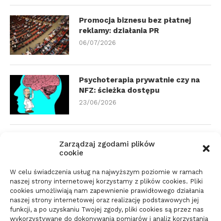
Promocja biznesu bez płatnej
reklamy: działania PR
06/07/2026
Psychoterapia prywatnie czy na
NFZ: ścieżka dostępu
23/06/2026
Zmiana biura rachunkowego:
Zarządzaj zgodami plików
dokumenty i terminy
cookie
21/06/2026
W celu świadczenia usług na najwyższym poziomie w ramach
naszej strony internetowej korzystamy z plików cookies. Pliki
cookies umożliwiają nam zapewnienie prawidłowego działania
Parkiet do domu do spokojnego
naszej strony internetowej oraz realizację podstawowych jej
wnętrza: jak wybrać materiał
funkcji, a po uzyskaniu Twojej zgody, pliki cookies są przez nas
wykorzystywane do dokonywania pomiarów i analiz korzystania
świadomie