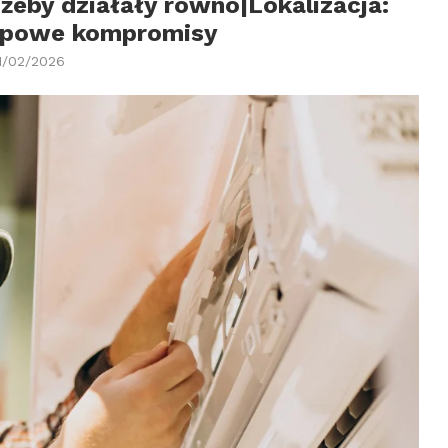
żeby działały równo|Lokalizacja:
typowe kompromisy
1/02/2026