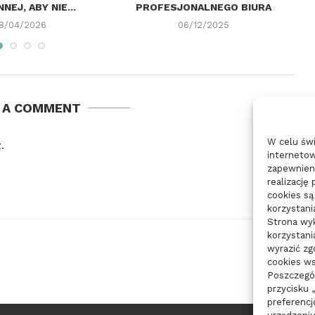
NEJ, ABY NIE...
PROFESJONALNEGO BIURA
18/04/2026
06/12/2025
E A COMMENT
W celu św
.
internetow
zapewnieni
realizację
cookies są
korzystani
Strona wyk
korzystani
wyrazić z
cookies ws
Poszczegól
przycisku 
preferencj