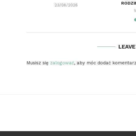
...
RODZIN
23/06/2026
LEAV
Musisz się
zalogować
, aby móc dodać komentarz