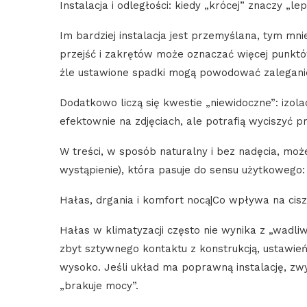
Instalacja i odległości: kiedy „krócej” znaczy „
Im bardziej instalacja jest przemyślana, tym mni
przejść i zakrętów może oznaczać więcej punkt
źle ustawione spadki mogą powodować zalegani
Dodatkowo liczą się kwestie „niewidoczne”: izola
efektownie na zdjęciach, ale potrafią wyciszyć p
W treści, w sposób naturalny i bez nadęcia, może
wystąpienie), która pasuje do sensu użytkowego:
Hałas, drgania i komfort nocą|Co wpływa na cisz
Hałas w klimatyzacji często nie wynika z „wadliw
zbyt sztywnego kontaktu z konstrukcją, ustawie
wysoko. Jeśli układ ma poprawną instalację, zw
„brakuje mocy”.