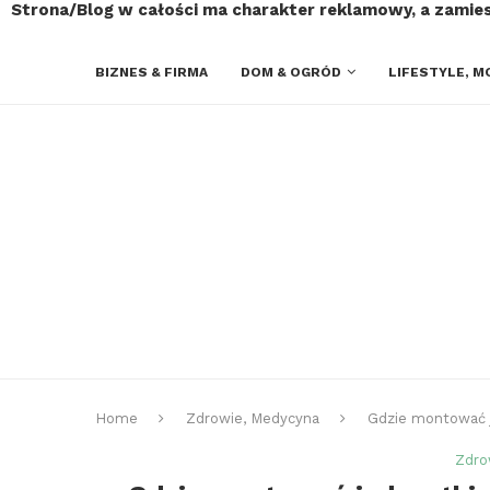
Strona/Blog w całości ma charakter reklamowy, a zamie
BIZNES & FIRMA
DOM & OGRÓD
LIFESTYLE, M
Home
Zdrowie, Medycyna
Gdzie montować j
Zdro