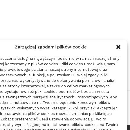
ŚLEDZTWIE
PROFESJONALNY ELEKTR
04/12/2025
30/10/2025
Zarządzaj zgodami plików cookie
iadczenia usług na najwyższym poziomie w ramach naszej strony
ej korzystamy z plików cookies. Pliki cookies umożliwiają nam
e prawidłowego działania naszej strony internetowej oraz
 podstawowych jej funkcji, a po uzyskaniu Twojej zgody, pliki
 przez nas wykorzystywane do dokonywania pomiarów i analiz
a ze strony internetowej, a także do celów marketingowych.
orzystuje również pliki cookies podmiotów trzecich w celu
a z zewnętrznych narzędzi analitycznych i marketingowych. Aby
godę na instalowanie na Twoim urządzeniu końcowym plików
zystkich wskazanych wyżej kategorii kliknij przycisk "Akceptuję".
ne ustawienia plików cookies możesz zmieniać po kliknięciu
„Zobacz preferencje”. Jeśli ustawienia odpowiadają Twoim
om, aby wyrazić zgodę na instalowanie plików cookies na Twoim