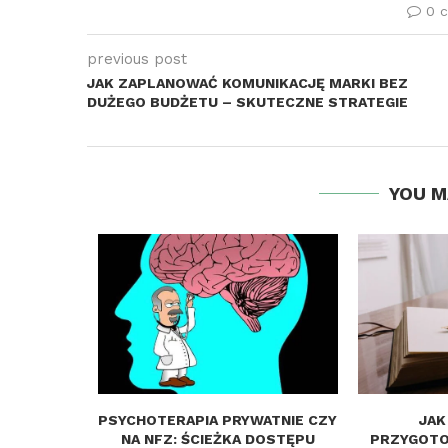
0 
previous post
JAK ZAPLANOWAĆ KOMUNIKACJĘ MARKI BEZ
DUŻEGO BUDŻETU – SKUTECZNE STRATEGIE
YOU M
OBY NA
PSYCHOTERAPIA PRYWATNIE CZY
JAK
ANIZMU –
NA NFZ: ŚCIEŻKA DOSTĘPU
PRZYGOTO