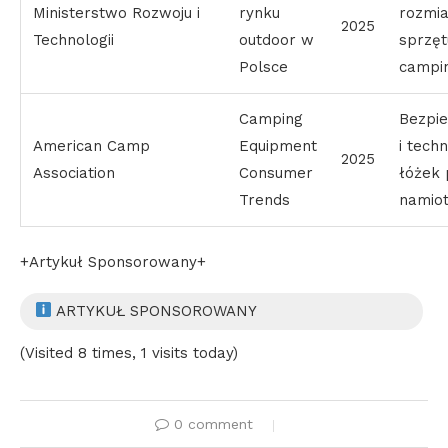
Ministerstwo Rozwoju i
rynku
rozmia
2025
Technologii
outdoor w
sprzęt
Polsce
campi
Camping
Bezpi
American Camp
Equipment
i tech
2025
Association
Consumer
łóżek
Trends
namio
+Artykuł Sponsorowany+
ARTYKUŁ SPONSOROWANY
(Visited 8 times, 1 visits today)
0 comment