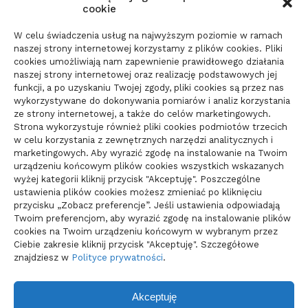
dokumenty i terminy
cookie
21/06/2026
W celu świadczenia usług na najwyższym poziomie w ramach
naszej strony internetowej korzystamy z plików cookies. Pliki
cookies umożliwiają nam zapewnienie prawidłowego działania
Parkiet do domu do spokojnego
naszej strony internetowej oraz realizację podstawowych jej
wnętrza: jak wybrać materiał
funkcji, a po uzyskaniu Twojej zgody, pliki cookies są przez nas
wykorzystywane do dokonywania pomiarów i analiz korzystania
świadomie
ze strony internetowej, a także do celów marketingowych.
10/06/2026
Strona wykorzystuje również pliki cookies podmiotów trzecich
w celu korzystania z zewnętrznych narzędzi analitycznych i
marketingowych. Aby wyrazić zgodę na instalowanie na Twoim
urządzeniu końcowym plików cookies wszystkich wskazanych
wyżej kategorii kliknij przycisk "Akceptuję". Poszczególne
ustawienia plików cookies możesz zmieniać po kliknięciu
przycisku „Zobacz preferencje”. Jeśli ustawienia odpowiadają
Twoim preferencjom, aby wyrazić zgodę na instalowanie plików
cookies na Twoim urządzeniu końcowym w wybranym przez
Ciebie zakresie kliknij przycisk "Akceptuję". Szczegółowe
znajdziesz w
Polityce prywatności
.
Akceptuję