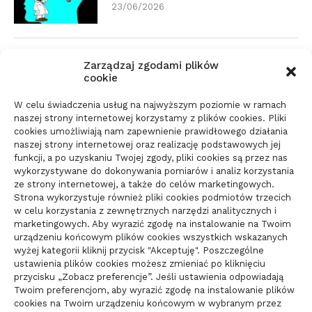
23/06/2026
Zmiana biura rachunkowego:
Zarządzaj zgodami plików
dokumenty i terminy
cookie
21/06/2026
W celu świadczenia usług na najwyższym poziomie w ramach
naszej strony internetowej korzystamy z plików cookies. Pliki
cookies umożliwiają nam zapewnienie prawidłowego działania
Parkiet do domu do spokojnego
naszej strony internetowej oraz realizację podstawowych jej
wnętrza: jak wybrać materiał
funkcji, a po uzyskaniu Twojej zgody, pliki cookies są przez nas
wykorzystywane do dokonywania pomiarów i analiz korzystania
świadomie
ze strony internetowej, a także do celów marketingowych.
10/06/2026
Strona wykorzystuje również pliki cookies podmiotów trzecich
w celu korzystania z zewnętrznych narzędzi analitycznych i
marketingowych. Aby wyrazić zgodę na instalowanie na Twoim
urządzeniu końcowym plików cookies wszystkich wskazanych
wyżej kategorii kliknij przycisk "Akceptuję". Poszczególne
ustawienia plików cookies możesz zmieniać po kliknięciu
przycisku „Zobacz preferencje”. Jeśli ustawienia odpowiadają
Twoim preferencjom, aby wyrazić zgodę na instalowanie plików
cookies na Twoim urządzeniu końcowym w wybranym przez