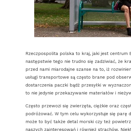
Rzeczpospolita polska to kraj, jaki jest centru
następstwie tego nie trudno się zadziwiać, że k
przed nami miarodajne szanse na to, iż rozwiniem
usługi transportowe są często brane pod obser
dostarczenia paczki bądź przesyłki w wyznaczo
to nie jedynie przekazywanie materiałów i nież
Często przewozi się zwierzęta, ciężkie oraz częs
podróżować. W tym celu wykorzystuje się parę d
może to być także detal morski czy też powietrz
naszych zainteresowań i również strachów. Niektó