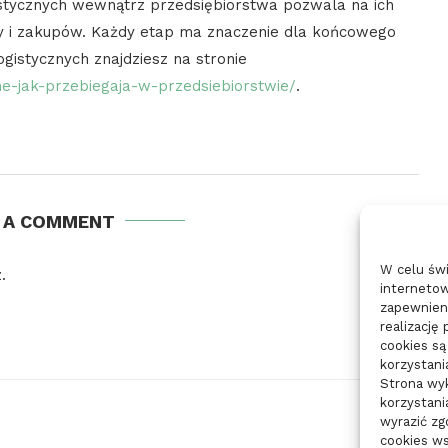
stycznych wewnątrz przedsiębiorstwa pozwala na ich
ży i zakupów. Każdy etap ma znaczenie dla końcowego
gistycznych znajdziesz na stronie
zne-jak-przebiegaja-w-przedsiebiorstwie/
.
E A COMMENT
W celu św
.
internetow
zapewnieni
realizację
cookies są
korzystani
Strona wyk
korzystani
wyrazić z
cookies ws