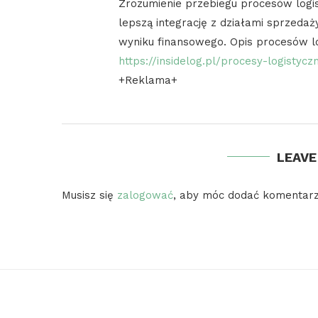
Zrozumienie przebiegu procesów logi
lepszą integrację z działami sprzeda
wyniku finansowego. Opis procesów lo
https://insidelog.pl/procesy-logistyc
+Reklama+
LEAV
Musisz się
zalogować
, aby móc dodać komentarz