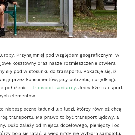
m Europy. Przynajmniej pod względem geograficznym. W
rajowe kosztowny oraz nasze rozmieszczenie otwiera
y się pod w stosunku do transportu. Pokazuje się, iż
wację przez konsumentów, jacy potrzebują prędkiego
ne położenie –
transport sanitarny
. Jednakże transport
ywych elementów.
to niebezpieczne ładunki lub ludzi, którzy również chcą
róg transportu. Ma prawo to być transport lądowy, a
ny. Dużo zależy od miejsca docelowego, pieniędzy i od
rzy boją się latać, a więc nigdy nie wybiorą samolotu,