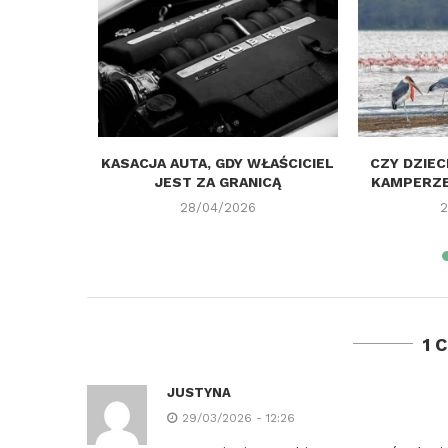
IEROWCĄ
KASACJA AUTA, GDY WŁAŚCICIEL
CZY DZIEC
TNOŚĆ?
JEST ZA GRANICĄ
KAMPERZE
..
28/04/2026
2
1 
JUSTYNA
29/03/2026 - 12:26