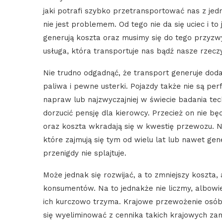
jaki potrafi szybko przetransportować nas z jed
nie jest problemem. Od tego nie da się uciec i t
generują koszta oraz musimy się do tego przyzwy
usługa, która transportuje nas bądź nasze rzecz
Nie trudno odgadnąć, że transport generuje do
paliwa i pewne usterki. Pojazdy także nie są pe
napraw lub najzwyczajniej w świecie badania tec
dorzucić pensję dla kierowcy. Przecież on nie b
oraz koszta wkradają się w kwestię przewozu. N
które zajmują się tym od wielu lat lub nawet gen
przenigdy nie splajtuje.
Może jednak się rozwijać, a to zmniejszy koszta,
konsumentów. Na to jednakże nie liczmy, albowie
ich kurczowo trzyma. Krajowe przewożenie osób 
się wyeliminować z cennika takich krajowych za