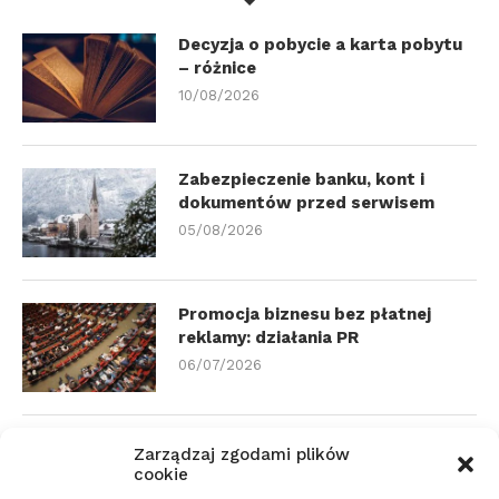
Decyzja o pobycie a karta pobytu
– różnice
10/08/2026
Zabezpieczenie banku, kont i
dokumentów przed serwisem
05/08/2026
Promocja biznesu bez płatnej
reklamy: działania PR
06/07/2026
Psychoterapia prywatnie czy na
Zarządzaj zgodami plików
NFZ: ścieżka dostępu
cookie