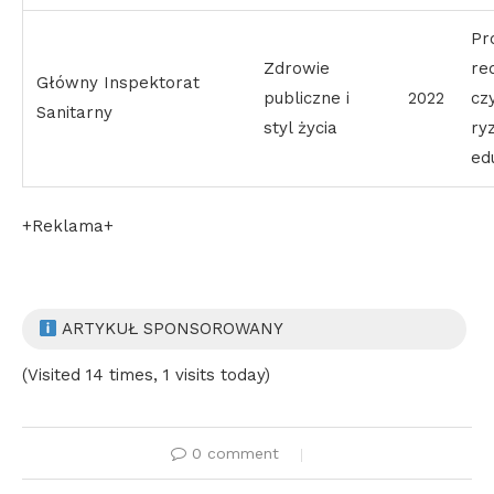
Pr
Zdrowie
re
Główny Inspektorat
publiczne i
2022
cz
Sanitarny
styl życia
ry
ed
+Reklama+
ARTYKUŁ SPONSOROWANY
(Visited 14 times, 1 visits today)
0 comment