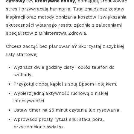
cyfrowy
czy
kreatywne hobby
, pomagają zredukować
stres i przywracają harmonię. Tutaj znajdziesz zestaw
inspiracji oraz metody obniżania kosztów i zwiększania
skuteczności własnego resetu zgodnie z zaleceniami
specjalistów z Ministerstwa Zdrowia.
Chcesz zacząć bez planowania? Skorzystaj z szybkiej
listy startowej.
Wyznacz dwie godziny ciszy i odłóż telefon do
szuflady.
Przygotuj ciepłą kąpiel z solą Epsom i olejkiem.
Wybierz jedną aktywność ruchową o niskiej
intensywności.
Ustaw timer na 25 minut czytania lub rysowania.
Wprowadź prosty rytuał snu: stała pora,
przyciemnione światło.