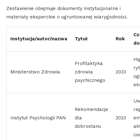
Zestawienie obejmuje dokumenty instytucjonalne i
materiały eksperckie o ugruntowanej wiarygodności.
Cz
Instytucja/autor/nazwa
Tytuł
Rok
do
Hi
Profilaktyka
ryt
Ministerstwo Zdrowia
zdrowia
2023
og
psychicznego
ek
Uw
Rekomendacje
re
Instytut Psychologii PAN
dla
2023
em
dobrostanu
ak
co