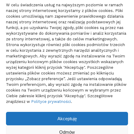
23/06/2026
W celu świadczenia usług na najwyższym poziomie w ramach
naszej strony internetowej korzystamy z plików cookies. Pliki
cookies umożliwiają nam zapewnienie prawidłowego działania
naszej strony internetowej oraz realizację podstawowych jej
Zmiana biura rachunkowego:
funkcji, a po uzyskaniu Twojej zgody, pliki cookies są przez nas
dokumenty i terminy
wykorzystywane do dokonywania pomiarów i analiz korzystania
21/06/2026
ze strony internetowej, a także do celów marketingowych.
Strona wykorzystuje również pliki cookies podmiotów trzecich
w celu korzystania z zewnętrznych narzędzi analitycznych i
marketingowych. Aby wyrazić zgodę na instalowanie na Twoim
urządzeniu końcowym plików cookies wszystkich wskazanych
wyżej kategorii kliknij przycisk "Akceptuję". Poszczególne
ustawienia plików cookies możesz zmieniać po kliknięciu
przycisku „Zobacz preferencje”. Jeśli ustawienia odpowiadają
Twoim preferencjom, aby wyrazić zgodę na instalowanie plików
cookies na Twoim urządzeniu końcowym w wybranym przez
Ciebie zakresie kliknij przycisk "Akceptuję". Szczegółowe
znajdziesz w
Polityce prywatności
.
Akceptuję
Odmów