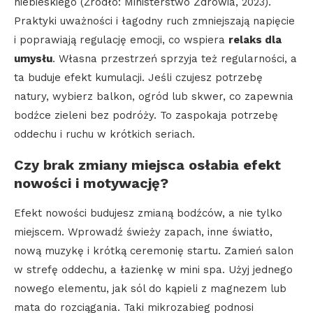
niebieskiego (Źródło: Ministerstwo Zdrowia, 2023).
Praktyki uważności i łagodny ruch zmniejszają napięcie
i poprawiają regulację emocji, co wspiera
relaks dla
umysłu
. Własna przestrzeń sprzyja też regularności, a
ta buduje efekt kumulacji. Jeśli czujesz potrzebę
natury, wybierz balkon, ogród lub skwer, co zapewnia
bodźce zieleni bez podróży. To zaspokaja potrzebę
oddechu i ruchu w krótkich seriach.
Czy brak zmiany miejsca osłabia efekt
nowości i motywację?
Efekt nowości budujesz zmianą bodźców, a nie tylko
miejscem. Wprowadź świeży zapach, inne światło,
nową muzykę i krótką ceremonię startu. Zamień salon
w strefę oddechu, a łazienkę w mini spa. Użyj jednego
nowego elementu, jak sól do kąpieli z magnezem lub
mata do rozciągania. Taki mikrozabieg podnosi