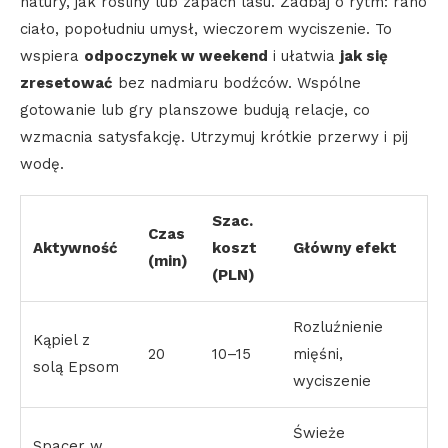
natury, jak rośliny lub zapach lasu. Zadbaj o rytm: rano
ciało, popołudniu umysł, wieczorem wyciszenie. To
wspiera
odpoczynek w weekend
i ułatwia
jak się
zresetować
bez nadmiaru bodźców. Wspólne
gotowanie lub gry planszowe budują relacje, co
wzmacnia satysfakcję. Utrzymuj krótkie przerwy i pij
wodę.
Szac.
Czas
Aktywność
koszt
Główny efekt
(min)
(PLN)
Rozluźnienie
Kąpiel z
20
10–15
mięśni,
solą Epsom
wyciszenie
Świeże
Spacer w