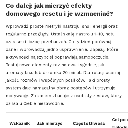
Co dalej: jak mierzyć efekty
domowego resetu i je wzmacniać?
Wprowadź proste metryki nastroju, snu i energii oraz
regularne przeglądy. Ustal skalę nastroju 1–10, notuj
czas snu i liczbę przebudzeń. Co tydzień porównuj
dane i wprowadzaj jedno usprawnienie. Zapisuj, które
aktywności najszybciej poprawiają samopoczucie.
Testuj nowe elementy raz na dwa tygodnie, jak
aromaty lasu lub drzemka 20 minut. Dla relacji oceniaj
jakość rozmów i wspólnych posiłków. Taki prosty
system daje namacalny obraz postępów i utrzymuje
motywację. Z czasem zbudujesz osobisty zestaw, który
działa u Ciebie niezawodnie.
Cel po 
Wskaźnik
Jak mierzyć
Częstotliwość
tygodn