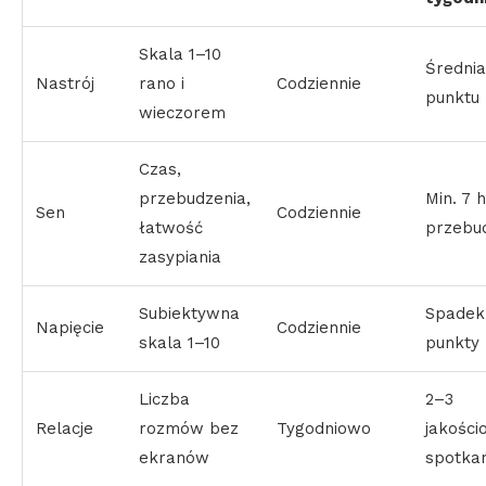
Skala 1–10
Średnia
Nastrój
rano i
Codziennie
punktu
wieczorem
Czas,
przebudzenia,
Min. 7 h
Sen
Codziennie
łatwość
przebu
zasypiania
Subiektywna
Spadek
Napięcie
Codziennie
skala 1–10
punkty
Liczba
2–3
Relacje
rozmów bez
Tygodniowo
jakości
ekranów
spotkan