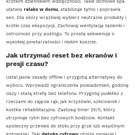
krótkim dziennikiem wdzięczności. Takie domowe spa
ułatwia
relaks w domu
, stabilizuje tętno i poprawia
sen. Dla skóry wrażliwej wybierz neutralne produkty i
krótki czas ekspozycji. Zachowaj wentylację łazienki i
ostrożność przy poślizgu. To prosta sekwencja o
wysokiej powtarzalności i niskim koszcie.
Jak utrzymać reset bez ekranów i
presji czasu?
Ustal jasne zasady offline i przygotuj alternatywy do
wyboru. Wprowadź ograniczenia powiadomień, godzinę
ciszy i stałą strefę bez telefonu. Przygotuj pudełko z
rzeczami do zajęcia rąk, jak krzyżówki, szkicownik i
kostka rehabilitacyjna. Zastosuj timer 25/5, który
utrzymuje rytm bez cyfrowych bodźców. Kontakt
społeczny przenieś do stołu przy grze lub wspólnym
gotowaniu. Taki
detoks cyfrowy
obniża napięcie i