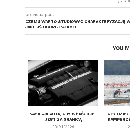
0 
previous post
CZEMU WARTO STUDIOWAĆ CHARAKTERYZACJĘ 
JAKIEJŚ DOBREJ SZKOLE
YOU M
IEROWCĄ
KASACJA AUTA, GDY WŁAŚCICIEL
CZY DZIEC
TNOŚĆ?
JEST ZA GRANICĄ
KAMPERZE
..
28/04/2026
2