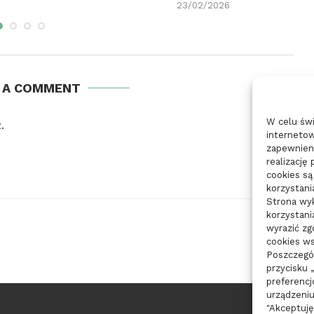
23/02/2026
E A COMMENT
W celu św
.
internetow
zapewnieni
realizację
cookies są
korzystani
Strona wyk
korzystani
wyrazić z
cookies ws
Poszczegól
przycisku 
preferencj
urządzeniu
"Akceptuj