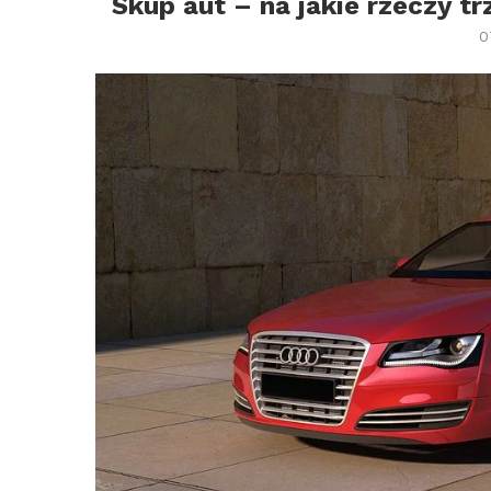
Skup aut – na jakie rzeczy 
0