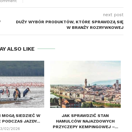
comment
next post
W
DUŻY WYBÓR PRODUKTÓW, KTÓRE SPRAWDZĄ SIĘ
W BRANŻY ROZRYWKOWEJ
AY ALSO LIKE
I MOGĄ SIEDZIEĆ W
JAK SPRAWDZIĆ STAN
J
 PODCZAS JAZDY...
HAMULCÓW NAJAZDOWYCH
W
PRZYCZEPY KEMPINGOWEJ –...
3/02/2026