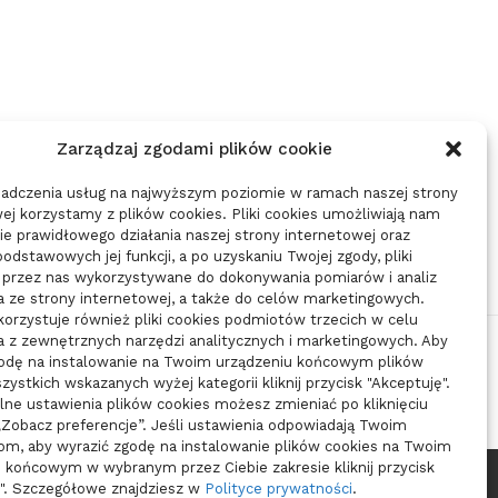
01/12/2025
01/12/2025
Zarządzaj zgodami plików cookie
iadczenia usług na najwyższym poziomie w ramach naszej strony
ej korzystamy z plików cookies. Pliki cookies umożliwiają nam
e prawidłowego działania naszej strony internetowej oraz
 podstawowych jej funkcji, a po uzyskaniu Twojej zgody, pliki
 przez nas wykorzystywane do dokonywania pomiarów i analiz
a ze strony internetowej, a także do celów marketingowych.
orzystuje również pliki cookies podmiotów trzecich w celu
a z zewnętrznych narzędzi analitycznych i marketingowych. Aby
godę na instalowanie na Twoim urządzeniu końcowym plików
zystkich wskazanych wyżej kategorii kliknij przycisk "Akceptuję".
ne ustawienia plików cookies możesz zmieniać po kliknięciu
„Zobacz preferencje”. Jeśli ustawienia odpowiadają Twoim
om, aby wyrazić zgodę na instalowanie plików cookies na Twoim
 końcowym w wybranym przez Ciebie zakresie kliknij przycisk
ę". Szczegółowe znajdziesz w
Polityce prywatności
.