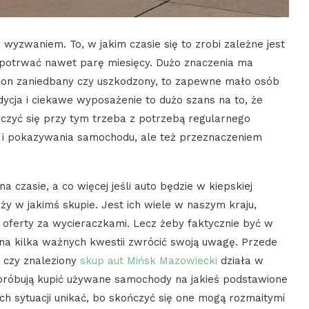
yzwaniem. To, w jakim czasie się to zrobi zależne jest
o potrwać nawet parę miesięcy. Dużo znaczenia ma
ie on zaniedbany czy uszkodzony, to zapewne mało osób
ycja i ciekawe wyposażenie to dużo szans na to, że
liczyć się przy tym trzeba z potrzebą regularnego
 i pokazywania samochodu, ale też przeznaczeniem
 czasie, a co więcej jeśli auto będzie w kiepskiej
y w jakimś skupie. Jest ich wiele w naszym kraju,
 oferty za wycieraczkami. Lecz żeby faktycznie być w
 na kilka ważnych kwestii zwrócić swoją uwagę. Przede
 czy znaleziony
skup aut Mińsk Mazowiecki
działa w
e próbują kupić używane samochody na jakieś podstawione
ch sytuacji unikać, bo skończyć się one mogą rozmaitymi