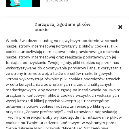
23/06/2026
Zmiana biura rachunkowego:
Zarządzaj zgodami plików
dokumenty i terminy
cookie
21/06/2026
W celu świadczenia usług na najwyższym poziomie w ramach
naszej strony internetowej korzystamy z plików cookies. Pliki
cookies umożliwiają nam zapewnienie prawidłowego działania
Parkiet do domu do spokojnego
naszej strony internetowej oraz realizację podstawowych jej
wnętrza: jak wybrać materiał
funkcji, a po uzyskaniu Twojej zgody, pliki cookies są przez nas
wykorzystywane do dokonywania pomiarów i analiz korzystania
świadomie
ze strony internetowej, a także do celów marketingowych.
10/06/2026
Strona wykorzystuje również pliki cookies podmiotów trzecich
w celu korzystania z zewnętrznych narzędzi analitycznych i
marketingowych. Aby wyrazić zgodę na instalowanie na Twoim
urządzeniu końcowym plików cookies wszystkich wskazanych
wyżej kategorii kliknij przycisk "Akceptuję". Poszczególne
ustawienia plików cookies możesz zmieniać po kliknięciu
przycisku „Zobacz preferencje”. Jeśli ustawienia odpowiadają
Twoim preferencjom, aby wyrazić zgodę na instalowanie plików
cookies na Twoim urządzeniu końcowym w wybranym przez
Ciebie zakresie kliknij przycisk "Akceptuję". Szczegółowe