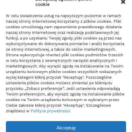
dokumenty i terminy
cookie
21/06/2026
W celu świadczenia usług na najwyższym poziomie w ramach
naszej strony internetowej korzystamy z plików cookies. Pliki
cookies umożliwiają nam zapewnienie prawidłowego działania
Parkiet do domu do spokojnego
naszej strony internetowej oraz realizację podstawowych jej
wnętrza: jak wybrać materiał
funkcji, a po uzyskaniu Twojej zgody, pliki cookies są przez nas
wykorzystywane do dokonywania pomiarów i analiz korzystania
świadomie
ze strony internetowej, a także do celów marketingowych.
10/06/2026
Strona wykorzystuje również pliki cookies podmiotów trzecich
w celu korzystania z zewnętrznych narzędzi analitycznych i
marketingowych. Aby wyrazić zgodę na instalowanie na Twoim
urządzeniu końcowym plików cookies wszystkich wskazanych
wyżej kategorii kliknij przycisk "Akceptuję". Poszczególne
ustawienia plików cookies możesz zmieniać po kliknięciu
przycisku „Zobacz preferencje”. Jeśli ustawienia odpowiadają
Twoim preferencjom, aby wyrazić zgodę na instalowanie plików
cookies na Twoim urządzeniu końcowym w wybranym przez
Ciebie zakresie kliknij przycisk "Akceptuję". Szczegółowe
znajdziesz w
Polityce prywatności
.
Akceptuję